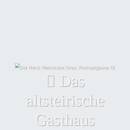
Das
altsteirische
Gasthaus